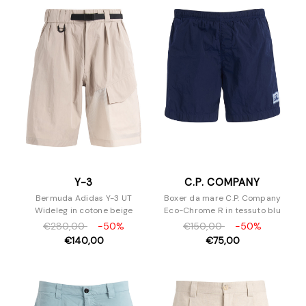
Felpe
Giacche e Blazer
Maglieria
Pantaloni e Jeans
Piumini
Polo
T-Shirt
Scarpe
Borse
Accessori
Y-3
C.P. COMPANY
Bermuda Adidas Y-3 UT
Boxer da mare C.P. Company
Wideleg in cotone beige
Eco-Chrome R in tessuto blu
€280,00
-50%
€150,00
-50%
€140,00
€75,00