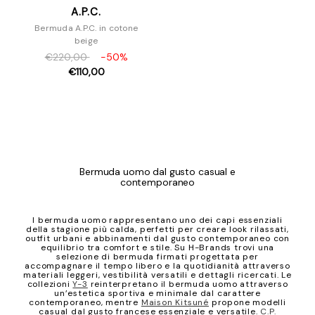
A.P.C.
Bermuda A.P.C. in cotone
beige
€220,00
-50%
€110,00
Bermuda uomo dal gusto casual e
contemporaneo
I bermuda uomo rappresentano uno dei capi essenziali
della stagione più calda, perfetti per creare look rilassati,
outfit urbani e abbinamenti dal gusto contemporaneo con
equilibrio tra comfort e stile. Su H-Brands trovi una
selezione di bermuda firmati progettata per
accompagnare il tempo libero e la quotidianità attraverso
materiali leggeri, vestibilità versatili e dettagli ricercati. Le
collezioni
Y-3
reinterpretano il bermuda uomo attraverso
un’estetica sportiva e minimale dal carattere
contemporaneo, mentre
Maison Kitsuné
propone modelli
casual dal gusto francese essenziale e versatile.
C.P.