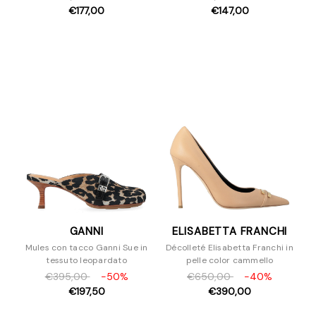
€177,00
€147,00
GANNI
ELISABETTA FRANCHI
Mules con tacco Ganni Sue in
Décolleté Elisabetta Franchi in
tessuto leopardato
pelle color cammello
€395,00
-50%
€650,00
-40%
€197,50
€390,00