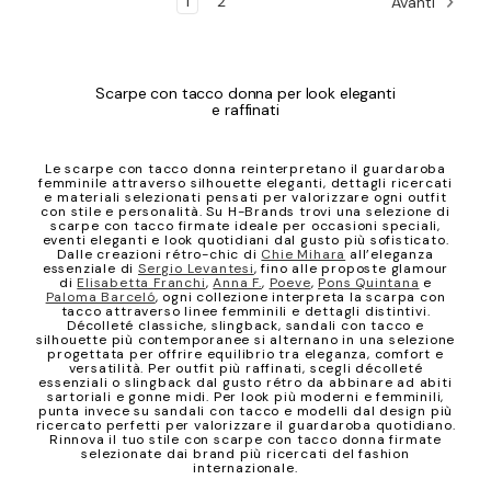
1
2
Avanti
Scarpe con tacco donna per look eleganti
e raffinati
Le scarpe con tacco donna reinterpretano il guardaroba
femminile attraverso silhouette eleganti, dettagli ricercati
e materiali selezionati pensati per valorizzare ogni outfit
con stile e personalità. Su H-Brands trovi una selezione di
scarpe con tacco firmate ideale per occasioni speciali,
eventi eleganti e look quotidiani dal gusto più sofisticato.
Dalle creazioni rétro-chic di
Chie Mihara
all’eleganza
essenziale di
Sergio Levantesi
, fino alle proposte glamour
di
Elisabetta Franchi
,
Anna F.
,
Poeve
,
Pons Quintana
e
Paloma Barceló
, ogni collezione interpreta la scarpa con
tacco attraverso linee femminili e dettagli distintivi.
Décolleté classiche, slingback, sandali con tacco e
silhouette più contemporanee si alternano in una selezione
progettata per offrire equilibrio tra eleganza, comfort e
versatilità. Per outfit più raffinati, scegli décolleté
essenziali o slingback dal gusto rétro da abbinare ad abiti
sartoriali e gonne midi. Per look più moderni e femminili,
punta invece su sandali con tacco e modelli dal design più
ricercato perfetti per valorizzare il guardaroba quotidiano.
Rinnova il tuo stile con scarpe con tacco donna firmate
selezionate dai brand più ricercati del fashion
internazionale.