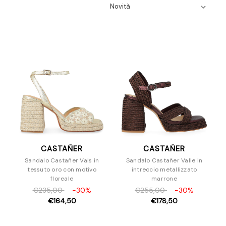
Ballerine
Espadrillas
Mocassini
Sandali
Scarpe Con Tacco
Slipper e Sabot
Sneakers
Stivaletti
Stivali
Stringate
Zeppe
CASTAÑER
CASTAÑER
Borse
Sandalo Castañer Vals in
Sandalo Castañer Valle in
Accessori
tessuto oro con motivo
intreccio metallizzato
floreale
marrone
€235,00
-30%
€255,00
-30%
€164,50
€178,50