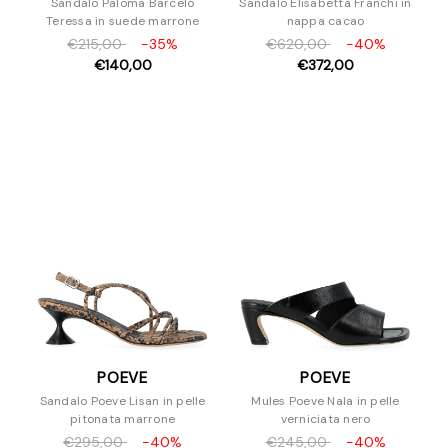
Sandalo Paloma Barceló
Sandalo Elisabetta Franchi in
Teressa in suede marrone
nappa cacao
€215,00
-35%
€620,00
-40%
€140,00
€372,00
POEVE
POEVE
Sandalo Poeve Lisan in pelle
Mules Poeve Nala in pelle
pitonata marrone
verniciata nero
€295,00
-40%
€245,00
-40%