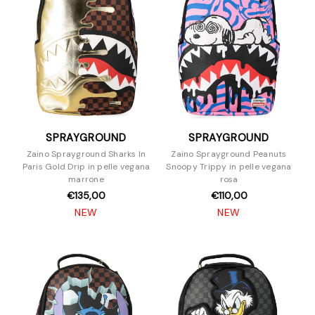
SPRAYGROUND
SPRAYGROUND
Zaino Sprayground Sharks In
Zaino Sprayground Peanuts
Paris Gold Drip in pelle vegana
Snoopy Trippy in pelle vegana
marrone
rosa
€135,00
€110,00
NEW
NEW