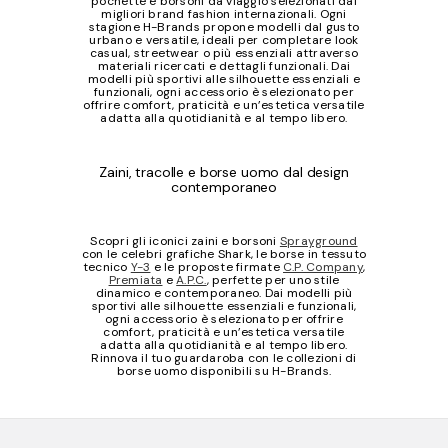
pochette e borsoni da viaggio selezionati dai
migliori brand fashion internazionali. Ogni
stagione H-Brands propone modelli dal gusto
urbano e versatile, ideali per completare look
casual, streetwear o più essenziali attraverso
materiali ricercati e dettagli funzionali. Dai
modelli più sportivi alle silhouette essenziali e
funzionali, ogni accessorio è selezionato per
offrire comfort, praticità e un’estetica versatile
adatta alla quotidianità e al tempo libero.
Zaini, tracolle e borse uomo dal design
contemporaneo
Scopri gli iconici zaini e borsoni
Sprayground
con le celebri grafiche Shark, le borse in tessuto
tecnico
Y-3
e le proposte firmate
C.P. Company
,
Premiata
e
A.P.C.
, perfette per uno stile
dinamico e contemporaneo. Dai modelli più
sportivi alle silhouette essenziali e funzionali,
ogni accessorio è selezionato per offrire
comfort, praticità e un’estetica versatile
adatta alla quotidianità e al tempo libero.
Rinnova il tuo guardaroba con le collezioni di
borse uomo disponibili su H-Brands.