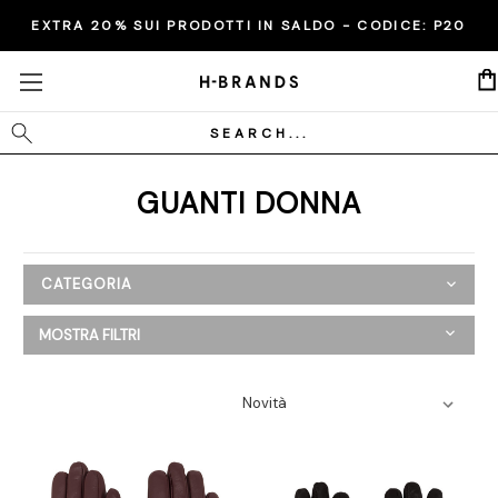
EXTRA 20% SUI PRODOTTI IN SALDO - CODICE:
P20
Cerca
GUANTI DONNA
CATEGORIA
Donna
MOSTRA FILTRI
Abbigliamento
Scarpe
Borse
Accessori
Cappelli
Cinture