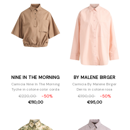
Camicie
Cappotti
Felpe
Giacche
Gonne
Maglieria
Pantaloni e Jeans
Pellicce
Piumini
Shorts
NINE IN THE MORNING
BY MALENE BIRGER
Top e T-Shirt
Camicia Nine In The Morning
Camicia By Malene Birger
Scarpe
Tyche in cotone color corda
Derris in cotone rosa
Borse
€220,00
-50%
€190,00
-50%
Accessori
€110,00
€95,00