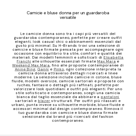
Camicie e bluse donna per un guardaroba
versatile
Le camicie donna sono tra i capi più versatili del
guardaroba contemporaneo, perfette per creare outfit
eleganti, look casual chic o abbinamenti essenziali dal
gusto più minimal. Su H-Brands trovi una selezione di
camicie e bluse firmate pensata per accompagnare ogni
occasione con equilibrio tra stile, comfort e qualità dei
materiali. Dai modelli femminili e sofisticati di
Elisabetta
Franchi
alle silhouette essenziali firmate
Max Mara
e
Weekend Max Mara
, fino alle proposte contemporanee di
Anine Bing
,
Ganni
e
Pinko
, ogni collezione interpreta la
camicia donna attraverso dettagli ricercati e linee
moderne. La selezione include camicie in cotone, bluse
fluide, modelli oversize, camicie sartoriali e proposte con
ruches, fantasie o dettagli più raffinati, perfette per
valorizzare look quotidiani e outfit più eleganti. Per uno
stile sofisticato e contemporaneo, scegli una camicia
bianca dal taglio essenziale da abbinare a
pantaloni
sartoriali e
blazer
strutturati. Per outfit più rilassati e
urbani, punta invece su silhouette morbide, bluse fluide e
accessori minimal dal design contemporaneo. Rinnova il
tuo guardaroba con camicie e bluse donna firmate
selezionate dai brand più ricercati del fashion
contemporaneo.