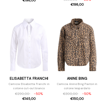
€198,00
€198,00
ELISABETTA FRANCHI
ANINE BING
Camicia Elisabetta Franchi in
Camicia Anine Bing Paxton in
cotone cut-out bianco
cotone leopardato
€290,00
-50%
€300,00
-50%
€145,00
€150,00