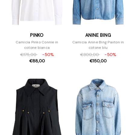
PINKO
ANINE BING
Camicia Pinko Connie in
Camicia Anine Bing Paxton in
cotone bianca
cotone blu
€175,00
-50%
€300,00
-50%
€88,00
€150,00