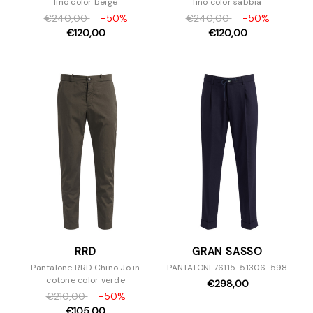
lino color beige
lino color sabbia
€240,00
-50%
€240,00
-50%
€120,00
€120,00
RRD
GRAN SASSO
Pantalone RRD Chino Jo in
PANTALONI 76115-51306-598
cotone color verde
€298,00
€210,00
-50%
€105,00