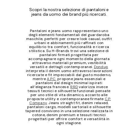
Scopri la nostra selezione di pantaloni e
jeans da uomo dei brand più ricercati.
Pantaloni e jeans uomo rappresentano uno
degli elementi fondamentali del guardaroba
maschile, perfetti per creare look casual, outfit
urbani e abbinamenti più raffinati con
equilibrio tra comfort, funzionalità e ricerca
stilistica. Su H-Brands trovi una selezione di
pantaloni firmati progettata per
accompagnare ogni momento della giornata
attraverso materiali premium, vestibilità
versatili e dettagli contemporanei.
Dondup
interpreta il denim uomo attraverso lavorazioni
ricercate e fit impeccabili dal gusto moderno,
mentre
A.P.C.
propone jeans essenziali e
pantaloni dal design minimal ispirati
all’eleganza francese.
RRD
valorizza invece
tessuti tecnici e silhouette funzionali pensate
per uno stile di vita dinamico, accanto alle
proposte utility e contemporanee firmate
C.P.
Company
. Jeans straight fit, denim relaxed,
pantaloni cargo, modelli sartoriali e silhouette
tapered convivono in una selezione realizzata in
cotone, denim premium e tessuti tecnici
progettati per offrire comfort e versatilità in
ogni stagione.