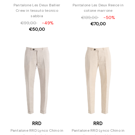
Pantalone Les Deux Ballier
Pantalone Les Deux Reece in
Crew in tessuto tecnico
cotone marrone
sabbia
€139,00
-50%
€99,00
-49%
€70,00
€50,00
RRD
RRD
Pantalone RRD Lynco Chino in
Pantalone RRD Lynco Chino in