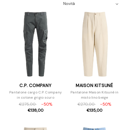
Camicie
Felpe
Giacche e Blazer
Maglieria
Pantaloni e Jeans
Piumini
Polo
T-Shirt
Scarpe
Borse
Accessori
C.P. COMPANY
MAISON KITSUNÉ
Pantalone cargo C.P. Company
Pantalone Maison Kitsuné in
in cotone grigio scuro
misto lino beige
€275,00
-50%
€270,00
-50%
€138,00
€135,00