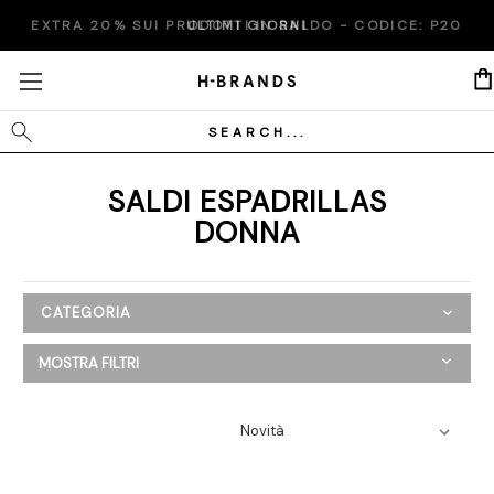
EXTRA 20% SUI PRODOTTI IN SALDO - CODICE:
ULTIMI GIORNI
P20
Cerca
SALDI ESPADRILLAS
DONNA
CATEGORIA
SALDI
MOSTRA FILTRI
Donna
Abbigliamento
Scarpe
Ballerine
Espadrillas