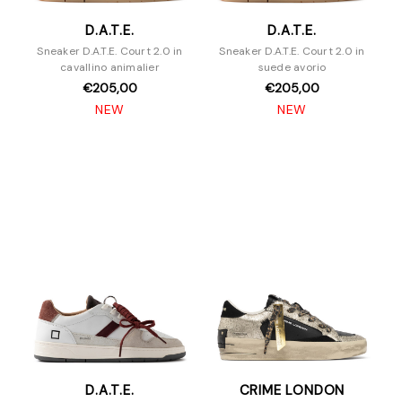
D.A.T.E.
D.A.T.E.
Sneaker D.A.T.E. Court 2.0 in
Sneaker D.A.T.E. Court 2.0 in
cavallino animalier
suede avorio
€205,00
€205,00
NEW
NEW
D.A.T.E.
CRIME LONDON