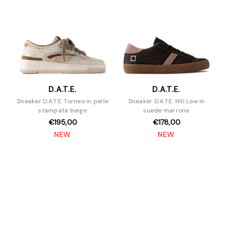
D.A.T.E.
D.A.T.E.
Sneaker D.A.T.E. Torneo in pelle
Sneaker D.A.T.E. Hill Low in
stampata beige
suede marrone
€195,00
€178,00
NEW
NEW