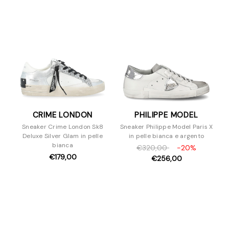
Sandali
Scarpe con tacco
Slipper e Sabot
Sneakers
Stivaletti
Stivali
Stringate
Zeppe
CRIME LONDON
PHILIPPE MODEL
Borse
Sneaker Crime London Sk8
Sneaker Philippe Model Paris X
Accessori
Deluxe Silver Glam in pelle
in pelle bianca e argento
Uomo
bianca
€320,00
-20%
€179,00
€256,00