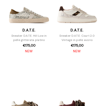
D.A.T.E.
D.A.T.E.
Sneaker D.A.T.E. Hill Low in
Sneaker D.A.T.E. Court 2.0
pelle glitterata platino
Vintage in pelle avorio
€175,00
€175,00
NEW
NEW