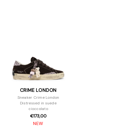
CRIME LONDON
Sneaker Crime London
Distressed in suede
cioccolato
€173,00
NEW