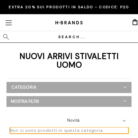
EXTRA 20% SUI PRODOTTI IN SALDO - CODICE:
P20
Cerca
NUOVI ARRIVI STIVALETTI
UOMO
CATEGORIA
Nuovi Arrivi
MOSTRA FILTRI
Donna
Uomo
Abbigliamento
Scarpe
Non ci sono prodotti in questa categoria.
Moccassini